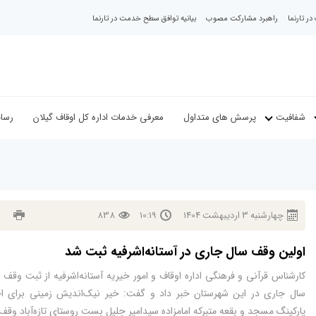
ر تارنما
راهبرد مشارکت مصوب
بیانیه توافق سطح خدمت در تارنما
شفافیت
پرسش های متداول
معرفی خدمات اداره کل اوقاف گیلان
رسان
چهارشنبه
3
ارديبهشت
1404
10:19
838
اولین وقف سال جاری در آستانه‌اشرفیه ثبت شد
کارشناس قرآنی و فرهنگی اداره اوقاف و امور خیریه آستانه‌اشرفیه از ثبت وقف
سال جاری در این شهرستان خبر داد و گفت: خیر نیک‌اندیش زمینی برای ا
پارکینگ مسجد و بقعه متبرکه امامزاده سیدامیر جلیل بست روستای تازه‌آباد وقف 