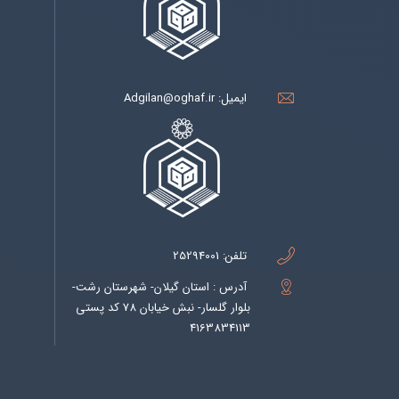
ایمیل:
Adgilan@oghaf.ir
تلفن:
25294001
آدرس : استان گیلان- شهرستان رشت-
بلوار گلسار- نبش خیابان 78 کد پستی
4163834113