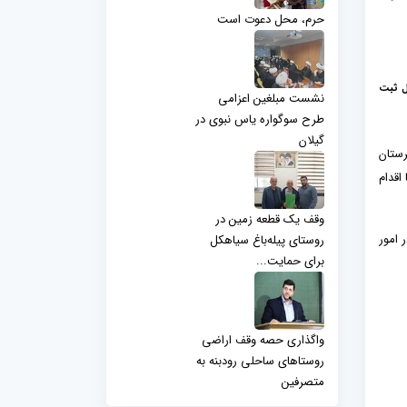
حرم، محل دعوت است
حل ثبت
نشست مبلغین اعزامی
طرح سوگواره یاس نبوی در
گیلان
د مرزیان شهرستان
اقدام
وقف یک قطعه زمین در
 امور
روستای پیله‌باغ سیاهکل
برای حمایت...
واگذاری حصه وقف اراضی
روستاهای ساحلی رودبنه به
متصرفین