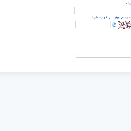
يک
صویر می بینید عینا تایپ نمایید