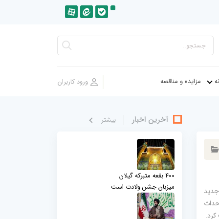
ه
مزایده و مناقصه
آخرین اخبار
بيشتر
400 بقعه متبرکه گیلان
میزبان جشن ولادت است
 جدید
حداث
کرد.