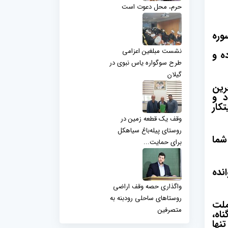
حرم، محل دعوت است
 سوره
نشست مبلغین اعزامی
ه و
طرح سوگواره یاس نبوی در
گیلان
رین
د و
کار
وقف یک قطعه زمین در
روستای پیله‌باغ سیاهکل
شما
برای حمایت...
نده
واگذاری حصه وقف اراضی
روستاهای ساحلی رودبنه به
ملت
متصرفین
اه،
نها