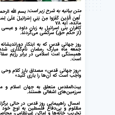
متن بیانیه به شرح زیر است:
بسم الله الرحم
لُعِنَ الَّذِينَ كَفَرُوا مِنْ بَنِي إِسْرَائِيلَ عَلَى
لِسَا
مائده، آیه 78
کافران بنی اسرائیل به زبان داود و عیسی 
(از حکم حق) سرکشی می‌کردند.
روز جهانی قدس که به ابتکار دوراندیشانه 
جمعه ماه مبارک رمضان نام‌گذاری شد
همبستگی امت اسلامی در برابر رژیم سفاک
است
.
«روز جهانی قدس» مصداق بارز کلام وحی است
واجب است که آن‌ها را یاری کنید»
بیت‌المقدس متعلق به جهان اسلام و 
سرزمین‌های اشغالی هستند.
امسال راهپیمایی روز قدس در حالی برگز
مظلوم و بی‌دفاع فلسطین به اوج خود رس
تخریب خانه‌ها و اماکن غیرنظامی، محاصر