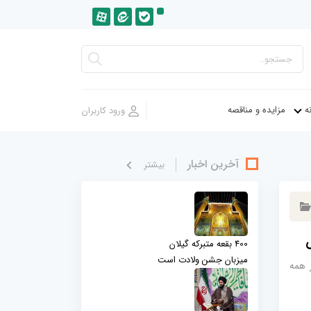
ه
مزایده و مناقصه
آخرین اخبار
بيشتر
س
400 بقعه متبرکه گیلان
میزبان جشن ولادت است
ز همه