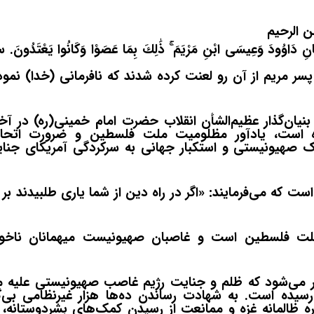
ن الرحیم
نِ دَاوُودَ وَعِيسَى ابْنِ مَرْيَمَ
ذَ
لِكَ بِمَا عَصَوْا وَكَانُوا يَعْتَدُونَ.
پسر مریم از آن رو لعنت کرده شدند که نافرمانی (خدا) نمود
بنیان‌گذار عظیم‌الشأن انقلاب حضرت امام خمینی(ره) در آخ
ه است، یادآور مظلومیت ملت فلسطین و ضرورت اتحا
 صهیونیستی و استکبار جهانی به سرکردگی آمریکای جنایت
 که می‌فرمایند: «اگر در راه دین از شما یاری طلبیدند بر 
ملت فلسطین است و غاصبان صهیونیست میهمانان ناخوا
ار می‌شود که ظلم و جنایت رژیم غاصب صهیونیستی علیه 
یده است. به شهادت رساندن ده‌ها هزار غیرنظامی بی‌گن
ه ظالمانه غزه و ممانعت از رسیدن کمک‌های بشردوستانه، ت