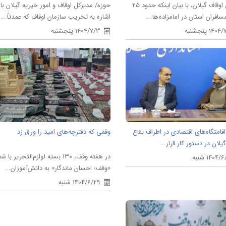
مدیرکل اوقاف گیلان، با بیان اینکه حدود ۲۵
حوزه/ مدیرکل اوقاف و امور خیریه گیلان با
افران استان در امامزاده ها...
اشاره به تخریب سازمان اوقاف که عمدتاً...
14 پنجشنبه
1404/7/3 پنجشنبه
قامتگاه‌های اقتصادی در اطراف بقاع
وقفی که دفترچه‌های امید را ورق زد
یلان در دستور کار قرار...
در هفته وقف، ۱۳۰ بسته لوازم‌التحریر با ش
1404 شنبه
«وقف؛ احسان ماندگار» به دانش‌آموزان...
1404/6/29 شنبه