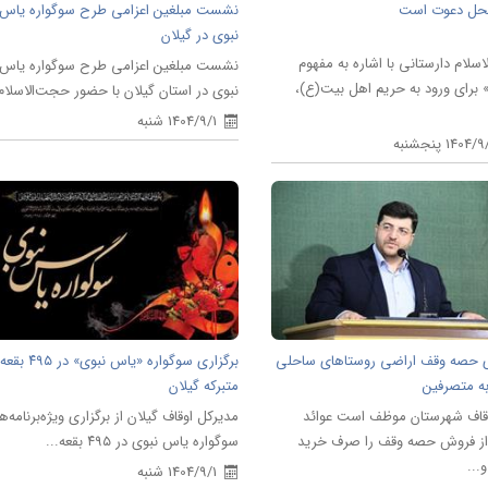
حل دعوت است
نشست مبلغین اعزامی طرح سوگواره یاس
نبوی در گیلان
سلام دارستانی با اشاره به مفهوم
نشست مبلغین اعزامی طرح سوگواره یاس
برای ورود به حریم اهل بیت(ع)،
نبوی در استان گیلان با حضور حجت‌الاسلام.
1404/9/1 شنبه
1404 پنجشنبه
ی حصه وقف اراضی روستاهای ساحلی
برگزاری سوگواره «یاس نبوی» در ۴۹۵ بقعه
به متصرفین
متبرکه گیلان
اوقاف شهرستان موظف است عوائد
مدیرکل اوقاف گیلان از برگزاری ویژه‌برنامه‌ه
ز فروش حصه وقف را صرف خرید
سوگواره یاس نبوی در ۴۹۵ بقعه...
...
1404/9/1 شنبه