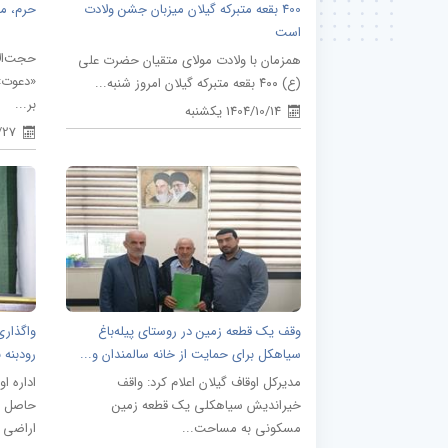
400 بقعه متبرکه گیلان میزبان جشن ولادت
حرم، م
است
حجت‌الا
همزمان با ولادت مولای متقیان‌ حضرت علی
«دعوت» 
(ع) ۴۰۰ بقعه متبرکه گیلان امروز شنبه...
بر...
1404/10/14 یکشنبه
/9/27
وقف یک قطعه زمین در روستای پیله‌باغ
واگذار
سیاهکل برای حمایت از خانه سالمندان و...
رودبنه 
مدیرکل اوقاف گیلان اعلام کرد: واقف
اداره 
خیراندیش سیاهکلی یک قطعه زمین
حاصل ا
مسکونی به مساحت...
اراضی و