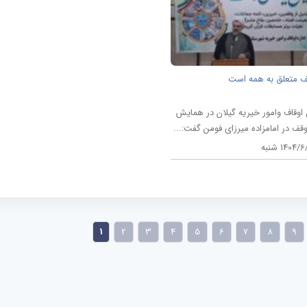
قف متعلق به همه است
اوقاف وامور خیریه گیلان در همایش
وقف در امامزاده میرزای فومن گفت:...
1404 شنبه
1
2
3
4
5
6
7
8
9