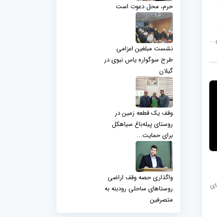
حرم، محل دعوت است
..
نشست مبلغین اعزامی
طرح سوگواره یاس نبوی در
گیلان
وقف یک قطعه زمین در
روستای پیله‌باغ سیاهکل
برای حمایت...
واگذاری حصه وقف اراضی
ای
روستاهای ساحلی رودبنه به
متصرفین