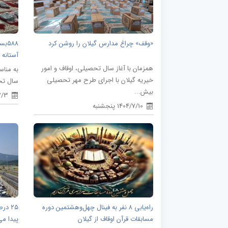
«وقف» چراغ مدارس گیلان را روشن کرد
۵۸۸
آستانه 
همزمان با آغاز سال تحصیلی، اوقاف و امور
به مناس
خیریه گیلان با اجرای طرح مهر تحصیلی
سال تحص
بیش...
04/7/3
1404/7/10 پنجشنبه
راه‌یابی ۸ نفر به فینال چهل‌وهشتمین دوره
۲۵ د
مسابقات قرآن اوقاف از گیلان
پیدا می