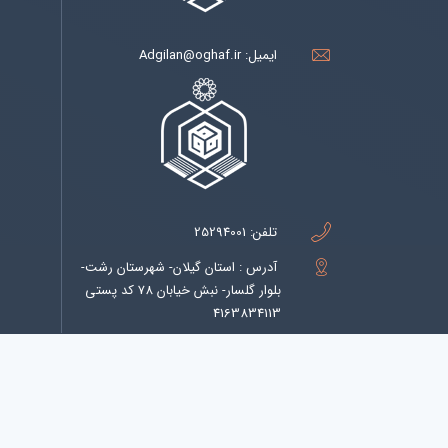
ایمیل:
Adgilan@oghaf.ir
تلفن:
25294001
آدرس : استان گیلان- شهرستان رشت-
بلوار گلسار- نبش خیابان 78 کد پستی
4163834113
تعداد بازديد اين صفحه:
120959
تعداد ب