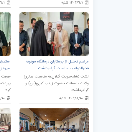
1404/9/1 شنبه
4/9/1
مراسم تجلیل از پرستاران درمانگاه موقوفه
استمرار
فخرالدوله به مناسبت گرامیداشت...
سیره زی
لشت نشاء-هویت گیلان:به مناسبت سالروز
حجت الا
ولادت باسعادت حضرت زینب کبری(س) و
پیرغلام
گرامیداشت...
کرد:...
1404/8/10 شنبه
/8/10