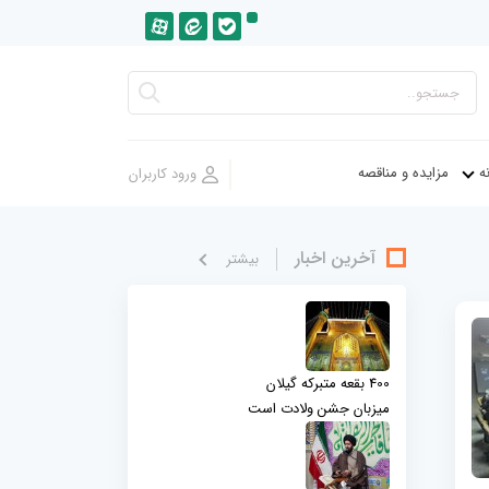
ه
مزایده و مناقصه
آخرین اخبار
بيشتر
400 بقعه متبرکه گیلان
میزبان جشن ولادت است