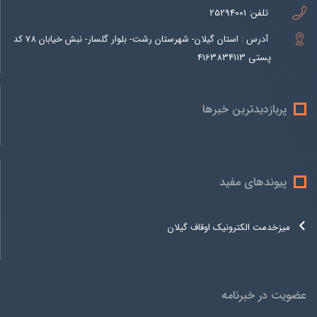
تلفن:
25294001
آدرس : استان گیلان- شهرستان رشت- بلوار گلسار- نبش خیابان 78 کد
پستی 4163834113
پربازدیدترین خبرها
پیوندهای مفید
میزخدمت الکترونیک اوقاف گیلان
عضویت در خبرنامه