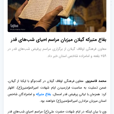
بقاع متبرکه گیلان میزبان مراسم احیای شب‌های قدر
معاون فرهنگی اوقاف گیلان از برگزاری مراسم پرفیض شب‌های قدر در
۲۵۹ بقعه و امامزاده شاخص استان خبر داد.
محمد قاسم‌پور
، معاون فرهنگی اوقاف گیلان در گفت‌وگو با ایکنا از گیلان،
ضمن تسلیت به مناسبت فرارسیدن ایام شهادت امیرالمؤمنین(ع)، اظهار
کرد: همزمان با لیالی پرفیض قدر امسال،
بقاع متبرکه
و امامزادگان شاخص
استان میزبان عزادارن امیرالمؤمنین(ع) خواهند بود.
وی با بیان اینکه در ایام شهادت حضرت علی(ع) مراسم احیای شب‌های قدر