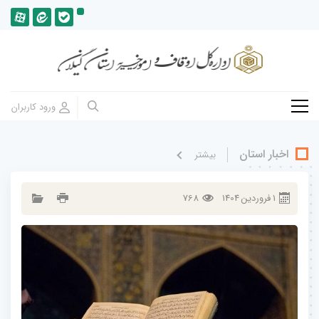
اخبار استان
بيشتر
1
فروردين
1404
768