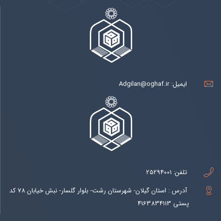
ایمیل:
Adgilan@oghaf.ir
تلفن:
25294001
آدرس : استان گیلان- شهرستان رشت- بلوار گلسار- نبش خیابان 78 کد
پستی 4163834113