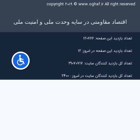
copyright ۲۰۱۹ ©
www.oghaf.ir
All right reserved
اقتصاد مقاومتی در سایه وحدت ملی و امنیت ملی
تعداد بازديد اين صفحه:
120766
تعداد بازديد اين صفحه در امروز:
12
تعداد کل بازديد کنندگان سايت:
29070717
تعداد کل بازديد کنندگان سایت در امروز :
2400
آی پی کاربر:
216.73.216.145
مرورگر کاربر:
Chrome
کشور کاربر:
United States of America
کاربران آنلاین:
27
خانه
|
بازگشت
|
اجرا با :
پورتال سازمانی
سیگما
Guest (oghafguest)