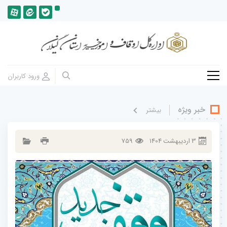
خبر ویژه
بيشتر
3
ارديبهشت
1404
759