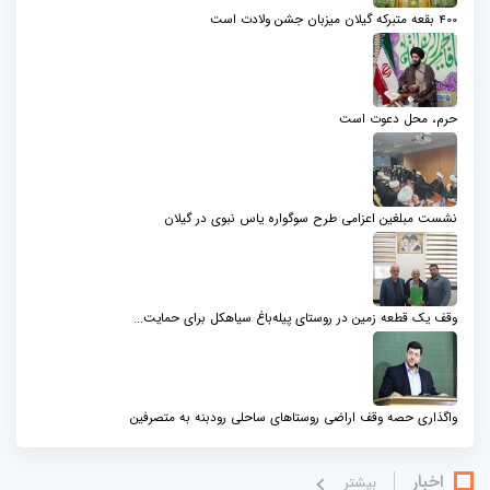
400 بقعه متبرکه گیلان میزبان جشن ولادت است
حرم، محل دعوت است
نشست مبلغین اعزامی طرح سوگواره یاس نبوی در گیلان
وقف یک قطعه زمین در روستای پیله‌باغ سیاهکل برای حمایت...
واگذاری حصه وقف اراضی روستاهای ساحلی رودبنه به متصرفین
اخبار
بيشتر